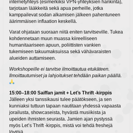
internetyhteys (esimerkiksi VPN-yhteyksien hankinta),
tarjotaan lääkkeitä sekä apua perheille, jotka
kamppailevat sodan alkamisen jälkeen pahentuneen
äärimmäisen inflaation keskellä.
Varat ohjataan suoraan niitä eniten tarvitseville. Tukea
kohdennetaan muun muassa kiireelliseen
humanitaariseen apuun, poliittisten vankien
tukemiseen takuumaksuissa sekä vähävaraisten
alueiden auttamiseen.
Workshopeille ei tarvitse ilmoittautua etukäteen.
Ilmoittautumiset ja lahjoitukset tehdään paikan päällä.
15:00–18:00 Saiffan jamit + Let’s Thrift -kirppis
Jälleen yksi tanssikausi tulee päätökseen, ja sen
kunniaksi tuttuun tapaan nautitaan yhdessä vapaasta
jorailusta, showcaseista, hyvästä musiikista ja
upeiden ihmisten seurasta. Jamien ajan pystyssä
myös Let’s Thrift -kirppis, mistä voi tehdä freshejä
löytöjä.