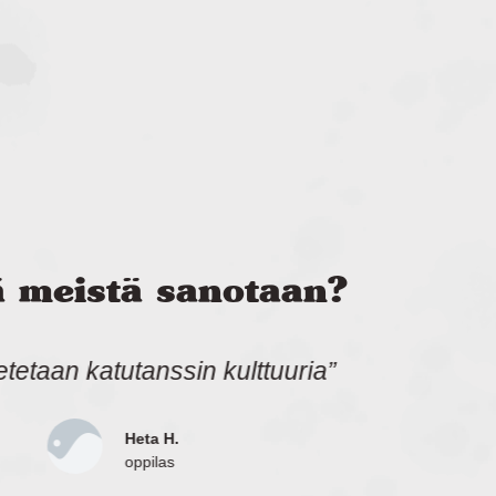
ä meistä sanotaan?
iffalla on loistavat opettajat”
Oona H.
oppilas