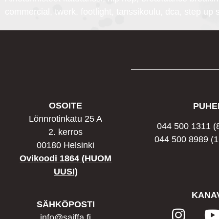
commercial, twerk, footlight, tanssikoulu, dca, step up
OSOITE
PUHE
Lönnrotinkatu 25 A
044 500 1311
(
2. kerros
044 500 8989
(1
00180 Helsinki
Ovikoodi 1864 (HUOM
UUSI)
KANA
SÄHKÖPOSTI
info@saiffa.fi