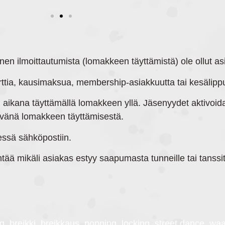
ennen ilmoittautumista (lomakkeen täyttämistä) ole ollut a
rttia, kausimaksua, membership-asiakkuutta tai kesälipp
un aikana täyttämällä lomakkeen yllä. Jäsenyydet aktivoid
ivänä lomakkeen täyttämisestä.
essä sähköpostiin.
dentää mikäli asiakas estyy saapumasta tunneille tai tans
, breikki, breikkaus, popping, locking, street dance, waa