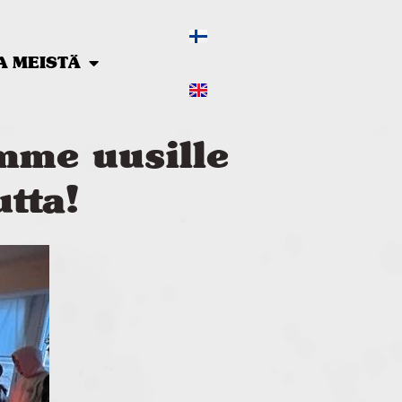
A MEISTÄ
amme uusille
tta!