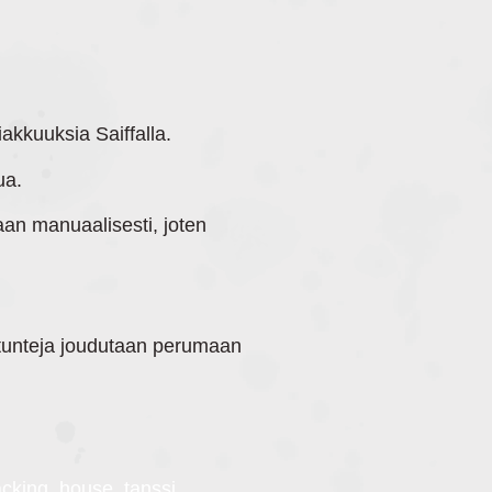
siakkuuksia Saiffalla.
ua.
aan manuaalisesti, joten
situnteja joudutaan perumaan
cking, house, tanssi,