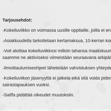
Tarjousehdot:
-Kokeiluviikko on voimassa uusille oppilaille, joilla ei 
-Asiakkuudella tarkoitetaan kertamaksua, 10-kerran ko
-Voit aloittaa kokeiluviikkosi milloin tahansa maalisku
saamme ne aktiiviseksi viimeistään seuraavana arkipä
-Ilmoittautumiseohjeet lähetetään vahvistuksen yhteyd
-Kokeiluviikon jäsenyyttä ei jatketa eikä sitä voida pi
sairastapauksen vuoksi.
-Saiffa pidättää oikeudet muutoksiin.
Aihetunnisteet katutanssi, hip hop, breakdance breaking