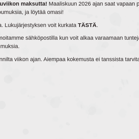
luviikon maksutta!
Maaliskuun 2026 ajan saat vapaan pä
toumuksia, ja löytää omasi!
ta. Lukujärjestyksen voit kurkata
TÄSTÄ
.
moitamme sähköpostilla kun voit alkaa varaamaan tuntej
umuksia.
nnilta viikon ajan. Aiempaa kokemusta ei tanssista tarvit