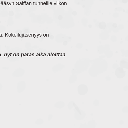
äsyn Saiffan tunneille viikon
a. Kokeilujäsenyys on
a,
nyt on paras aika aloittaa