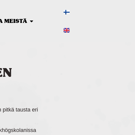
A MEISTÄ
EN
pitkä tausta eri
lkhögskolanissa