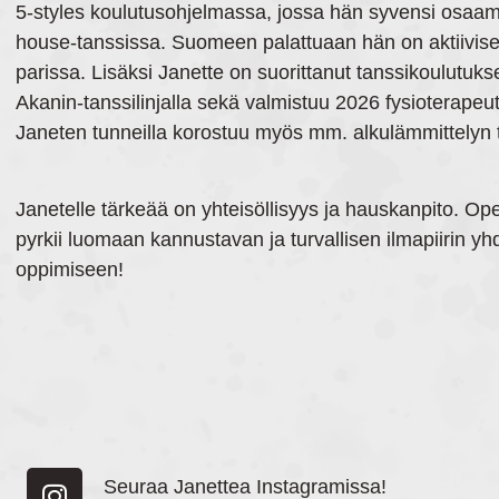
5-styles koulutusohjelmassa, jossa hän syvensi osaam
house-tanssissa. Suomeen palattuaan hän on aktiivisest
parissa. Lisäksi Janette on suorittanut tanssikoulutu
Akanin-tanssilinjalla sekä valmistuu 2026 fysioterapeut
Janeten tunneilla korostuu myös mm. alkulämmittelyn 
Janetelle tärkeää on yhteisöllisyys ja hauskanpito. O
pyrkii luomaan kannustavan ja turvallisen ilmapiirin y
oppimiseen!
Seuraa Janettea Instagramissa!