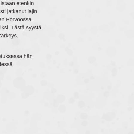
istaan etenkin
i jatkanut lajin
ksen Porvoossa
iksi. Tästä syystä
tärkeys.
petuksessa hän
hdessä