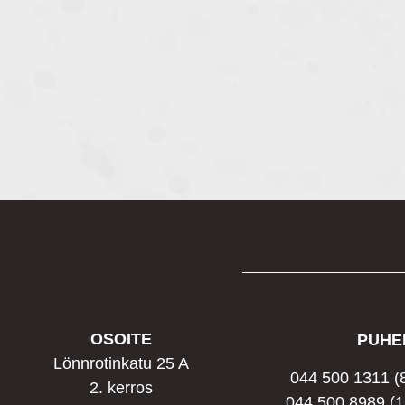
OSOITE
PUHE
Lönnrotinkatu 25 A
044 500 1311
(
2. kerros
044 500 8989
(1